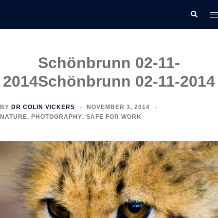
Skip
T
Search
to
m
content
Schönbrunn 02-11-
2014
Schönbrunn 02-11-2014
BY
DR COLIN VICKERS
NOVEMBER 3, 2014
NATURE
,
PHOTOGRAPHY
,
SAFE FOR WORK