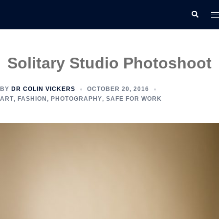
Skip
T
Search
to
m
content
Solitary Studio Photoshoot
BY
DR COLIN VICKERS
OCTOBER 20, 2016
ART
,
FASHION
,
PHOTOGRAPHY
,
SAFE FOR WORK